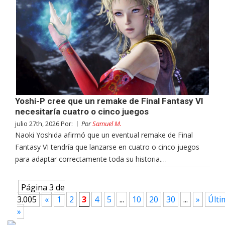
Yoshi-P cree que un remake de Final Fantasy VI
necesitaría cuatro o cinco juegos
julio 27th, 2026 Por:
Por
Samuel M.
Naoki Yoshida afirmó que un eventual remake de Final
Fantasy VI tendría que lanzarse en cuatro o cinco juegos
para adaptar correctamente toda su historia.…
Página 3 de
3.005
«
1
2
3
4
5
...
10
20
30
...
»
Últi
»