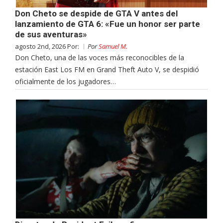
Don Cheto se despide de GTA V antes del
lanzamiento de GTA 6: «Fue un honor ser parte
de sus aventuras»
agosto 2nd, 2026 Por:
Por
Samuel M.
Don Cheto, una de las voces más reconocibles de la
estación East Los FM en Grand Theft Auto V, se despidió
oficialmente de los jugadores…