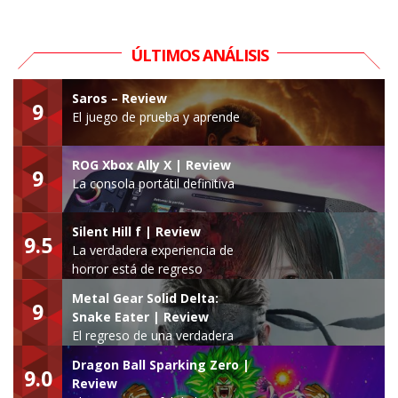
ÚLTIMOS ANÁLISIS
Saros – Review
9
El juego de prueba y aprende
ROG Xbox Ally X | Review
9
La consola portátil definitiva
Silent Hill f | Review
9.5
La verdadera experiencia de
horror está de regreso
Metal Gear Solid Delta:
9
Snake Eater | Review
El regreso de una verdadera
leyenda
Dragon Ball Sparking Zero |
9.0
Review