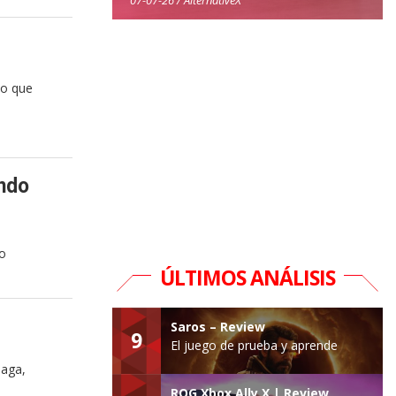
 o que
ndo
ro
ÚLTIMOS ANÁLISIS
Saros – Review
9
El juego de prueba y aprende
saga,
ROG Xbox Ally X | Review