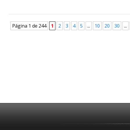
Página 1 de 244
1
2
3
4
5
...
10
20
30
...