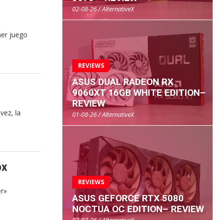
02-08-26 / AlternativeX
mer juego
REVIEWS
ASUS DUAL RADEON RX
9060XT 16GB WHITE EDITION–
REVIEW
vez, la
01-08-26 / AlternativeX
ox
REVIEWS
er»
ASUS GEFORCE RTX 5080
NOCTUA OC EDITION– REVIEW
07-07-26 / AlternativeX