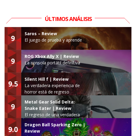
ÚLTIMOS ANÁLISIS
Saros – Review
9
El juego de prueba y aprende
ROG Xbox Ally X | Review
9
La consola portátil definitiva
Silent Hill f | Review
9.5
La verdadera experiencia de
horror está de regreso
Metal Gear Solid Delta:
9
Snake Eater | Review
El regreso de una verdadera
leyenda
Dragon Ball Sparking Zero |
9.0
Review