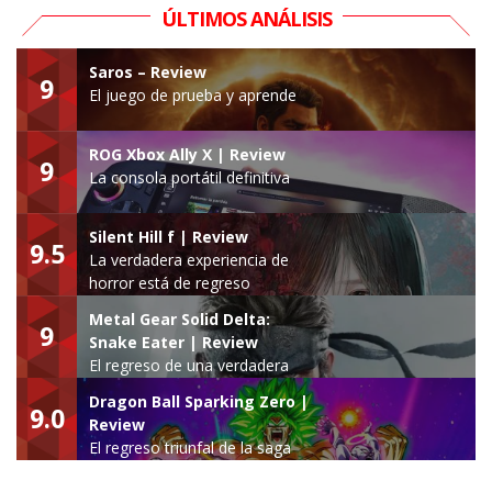
ÚLTIMOS ANÁLISIS
Saros – Review
9
El juego de prueba y aprende
ROG Xbox Ally X | Review
9
La consola portátil definitiva
Silent Hill f | Review
9.5
La verdadera experiencia de
horror está de regreso
Metal Gear Solid Delta:
9
Snake Eater | Review
El regreso de una verdadera
leyenda
Dragon Ball Sparking Zero |
9.0
Review
El regreso triunfal de la saga
Budokai Tenkaichi