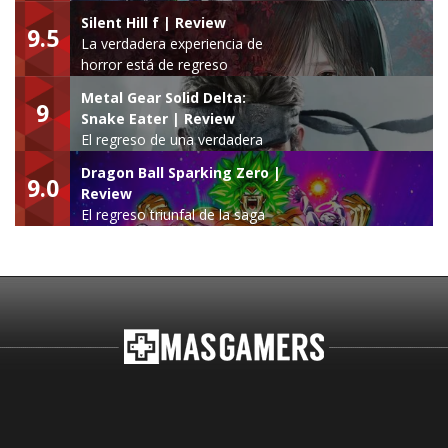
Silent Hill f | Review
9.5
La verdadera experiencia de
horror está de regreso
Metal Gear Solid Delta:
9
Snake Eater | Review
El regreso de una verdadera
leyenda
Dragon Ball Sparking Zero |
9.0
Review
El regreso triunfal de la saga
Budokai Tenkaichi