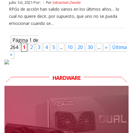
julio 1st, 2021 Por:
Por
Sebastian Zavala
RPGs de acción han salido varios en los últimos años… lo
cual no quiere decir, por supuesto, que uno no se pueda
emocionar cuando se…
Página 1 de
264
1
2
3
4
5
...
10
20
30
...
»
Última
»
HARDWARE