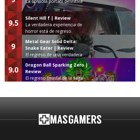
La consola portátil definitiva
Silent Hill f | Review
9.5
La verdadera experiencia de
horror está de regreso
Metal Gear Solid Delta:
9
Snake Eater | Review
El regreso de una verdadera
leyenda
Dragon Ball Sparking Zero |
9.0
Review
El regreso triunfal de la saga
Budokai Tenkaichi