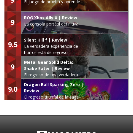
El juego de prueba y aprende
ROG Xbox Ally X | Review
9
La consola portátil definitiva
Silent Hill f | Review
9.5
La verdadera experiencia de
horror está de regreso
Metal Gear Solid Delta:
9
Snake Eater | Review
El regreso de una verdadera
leyenda
Dragon Ball Sparking Zero |
9.0
Review
El regreso triunfal de la saga
Budokai Tenkaichi