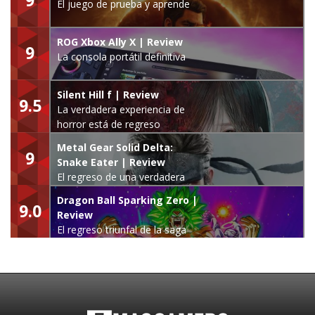
El juego de prueba y aprende
ROG Xbox Ally X | Review
9
La consola portátil definitiva
Silent Hill f | Review
9.5
La verdadera experiencia de
horror está de regreso
Metal Gear Solid Delta:
9
Snake Eater | Review
El regreso de una verdadera
leyenda
Dragon Ball Sparking Zero |
9.0
Review
El regreso triunfal de la saga
Budokai Tenkaichi