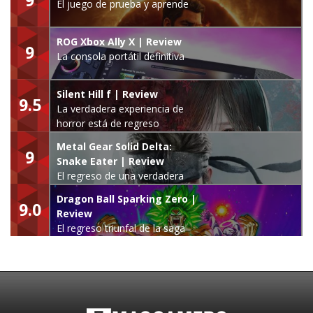
El juego de prueba y aprende
ROG Xbox Ally X | Review
9
La consola portátil definitiva
Silent Hill f | Review
9.5
La verdadera experiencia de
horror está de regreso
Metal Gear Solid Delta:
9
Snake Eater | Review
El regreso de una verdadera
leyenda
Dragon Ball Sparking Zero |
9.0
Review
El regreso triunfal de la saga
Budokai Tenkaichi