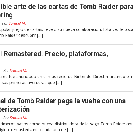
eíble arte de las cartas de Tomb Raider par
ring
Por
Samuel M.
opular juego de cartas, reveló su nueva colaboración. Esta vez le toc
b Raider descubrir […]
II Remastered: Precio, plataformas,
Por
Samuel M.
ered fue anunciado en el más reciente Nintendo Direct marcando el 
en sus primeras aventuras que […]
inal de Tomb Raider pega la vuelta con una
terización
Por
Samuel M.
primeros pasos como nueva distribuidora de la saga Tomb Raider an
original remasterizando cada una de […]