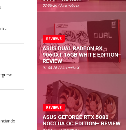
02-08-26 / AlternativeX
a
ará a
REVIEWS
ASUS DUAL RADEON RX
9060XT 16GB WHITE EDITION–
REVIEW
01-08-26 / AlternativeX
regreso
REVIEWS
ASUS GEFORCE RTX 5080
unciando
NOCTUA OC EDITION– REVIEW
07-07-26 / AlternativeX