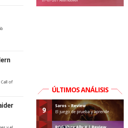
mb
dern
Call of
ÚLTIMOS ANÁLISIS
aider
Saros – Review
9
El juego de prueba y aprende
ROG Xbox Ally X | Review
es y el