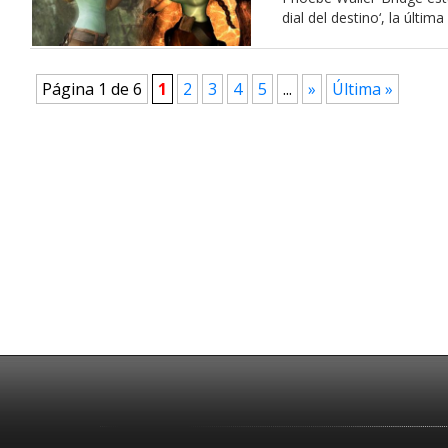
dial del destino‘, la últi
Página 1 de 6
1
2
3
4
5
...
»
Última »