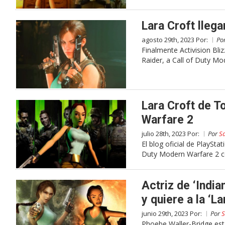
Lara Croft lleg
agosto 29th, 2023 Por:
Po
Finalmente Activision Bliz
Raider, a Call of Duty M
Lara Croft de T
Warfare 2
julio 28th, 2023 Por:
Por
S
El blog oficial de PlaySt
Duty Modern Warfare 2 c
Actriz de ‘Indi
y quiere a la ‘La
junio 29th, 2023 Por:
Por
S
Phoebe Waller-Bridge está