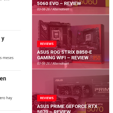
5060 EVO – REVIEW
03-08-26 / AlternativeX
 y
REVIEWS
ASUS ROG STRIX B850-E
GAMING WIFI – REVIEW
os meses
03-08-26 / AlternativeX
 en
pero hay
REVIEWS
ASUS PRIME GEFORCE RTX
5070 – REVIEW