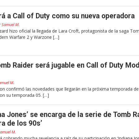
ará a Call of Duty como su nueva operadora
r
Samuel M.
zard hizo oficial la llegada de Lara Croft, protagonista de la saga To
odern Warfare 2 y Warzone […]
omb Raider será jugable en Call of Duty Mo
amuel M.
ation confirmó las novedades que llegarán en la próxima temporada de 
on su temporada 05. […]
ana Jones’ se encarga de la serie de Tomb R
ra de los 90s’
amuel M.
 cobrando mucha revelancia a raíz de su participación en ‘Indiana Jon