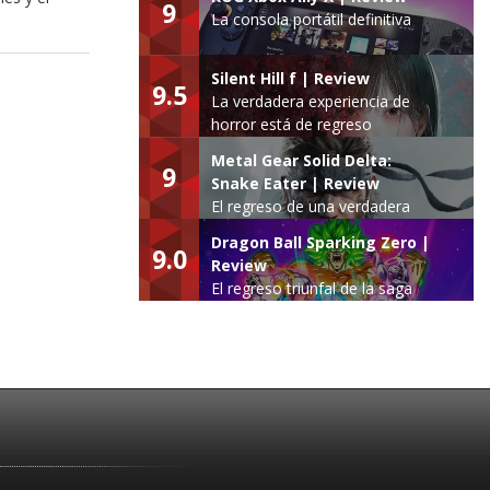
9
La consola portátil definitiva
Silent Hill f | Review
9.5
La verdadera experiencia de
horror está de regreso
Metal Gear Solid Delta:
9
Snake Eater | Review
El regreso de una verdadera
leyenda
Dragon Ball Sparking Zero |
9.0
Review
El regreso triunfal de la saga
Budokai Tenkaichi