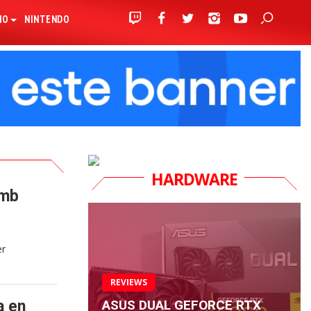
IO
NINTENDO
HARDWARE
omb
er
REVIEWS
ASUS DUAL GEFORCE RTX
a en