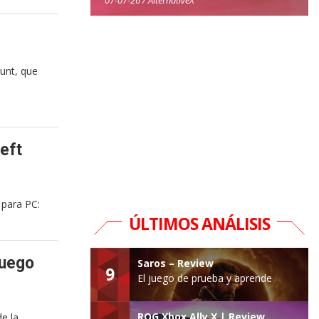
unt, que
eft
 para PC:
ÚLTIMOS ANÁLISIS
juego
Saros – Review
9
El juego de prueba y aprende
ROG Xbox Ally X | Review
e la