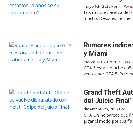
mayo 6th, 2020 Por:
Por
B
Los rumores acerca de la
mucho. Después de que di
Rumores indica
y Miami
marzo 7th, 2018 Por:
Por
GTA 6 está a muchos años
ventas por GTA 5. Pero n
Grand Theft Aut
del Juicio Final”
diciembre 7th, 2017 Por:
GTA Online parece que fin
jugar el modo por sus físi