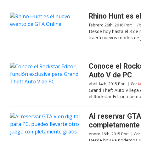
Rhino Hunt es e
febrero 26th, 2016 Por:
P
Desde hoy hasta el 3 de 
traerá nuevos modos de 
Conoce el Rocks
Auto V de PC
abril 14th, 2015 Por:
Por
M
Grand Theft Auto V llega 
el Rockstar Editor, que n
Al reservar GTA 
completamente 
enero 16th, 2015 Por:
Por
Desde hoy ya podemos res