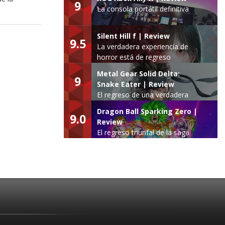
9
La consola portátil definitiva
Silent Hill f | Review
9.5
La verdadera experiencia de
horror está de regreso
Metal Gear Solid Delta:
9
Snake Eater | Review
El regreso de una verdadera
leyenda
Dragon Ball Sparking Zero |
9.0
Review
El regreso triunfal de la saga
Budokai Tenkaichi