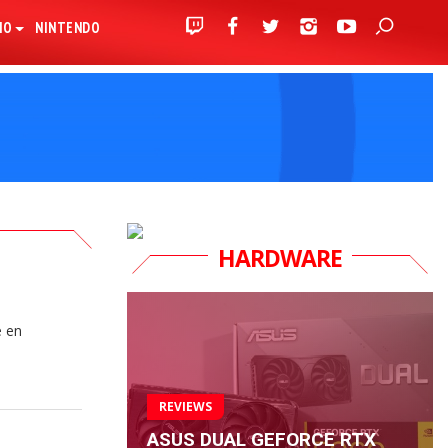
IO
NINTENDO
HARDWARE
e en
REVIEWS
ASUS DUAL GEFORCE RTX