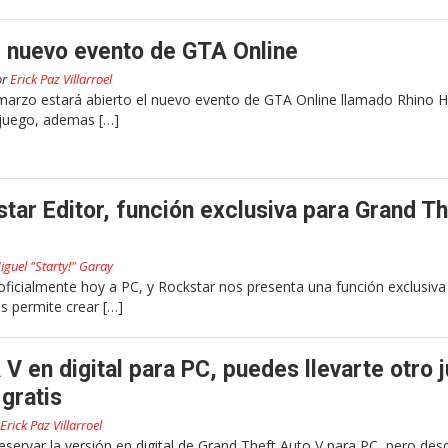
l nuevo evento de GTA Online
or
Erick Paz Villarroel
marzo estará abierto el nuevo evento de GTA Online llamado Rhino H
juego, ademas […]
tar Editor, función exclusiva para Grand Th
iguel "Starty!" Garay
oficialmente hoy a PC, y Rockstar nos presenta una función exclusiva
os permite crear […]
V en digital para PC, puedes llevarte otro 
gratis
Erick Paz Villarroel
ervar la versión en digital de Grand Theft Auto V para PC, pero desd