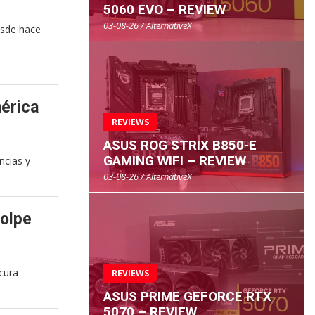
5060 EVO – REVIEW
03-08-26 / AlternativeX
esde hace
érica
REVIEWS
ASUS ROG STRIX B850-E
GAMING WIFI – REVIEW
ncias y
03-08-26 / AlternativeX
Golpe
cura
REVIEWS
ASUS PRIME GEFORCE RTX
5070 – REVIEW