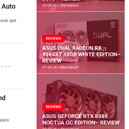
02-08-26 / AlternativeX
 Auto
turas que
REVIEWS
ASUS DUAL RADEON RX
9060XT 16GB WHITE EDITION–
REVIEW
– – –
01-08-26 / AlternativeX
nd
REVIEWS
ASUS GEFORCE RTX 5080
Mario
NOCTUA OC EDITION– REVIEW
07-07-26 / AlternativeX