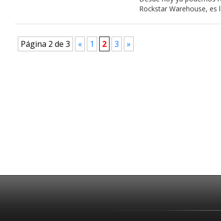
Rockstar Warehouse, es la
Página 2 de 3
«
1
2
3
»