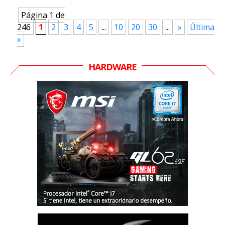
Página 1 de
246
1
2
3
4
5
...
10
20
30
...
»
Última
»
HARDWARE