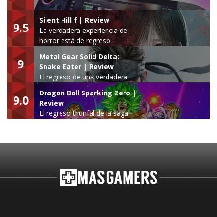
Silent Hill f | Review
9.5
La verdadera experiencia de
horror está de regreso
Metal Gear Solid Delta:
9
Snake Eater | Review
El regreso de una verdadera
leyenda
Dragon Ball Sparking Zero |
9.0
Review
El regreso triunfal de la saga
Budokai Tenkaichi