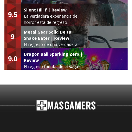
Silent Hill f | Review
9.5
La verdadera experiencia de
horror está de regreso
Metal Gear Solid Delta:
9
Snake Eater | Review
El regreso de una verdadera
leyenda
Dragon Ball Sparking Zero |
9.0
Review
El regreso triunfal de la saga
Budokai Tenkaichi