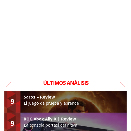
ÚLTIMOS ANÁLISIS
Saros – Review
9
El juego de prueba y aprende
ROG Xbox Ally X | Review
9
La consola portátil definitiva