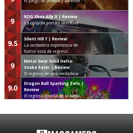
El juego de prueba y aprende
ROG Xbox Ally X | Review
9
La consola portátil definitiva
Silent Hill f | Review
9.5
La verdadera experiencia de
horror está de regreso
Metal Gear Solid Delta:
9
Snake Eater | Review
El regreso de una verdadera
leyenda
Dragon Ball Sparking Zero |
9.0
Review
El regreso triunfal de la saga
Budokai Tenkaichi