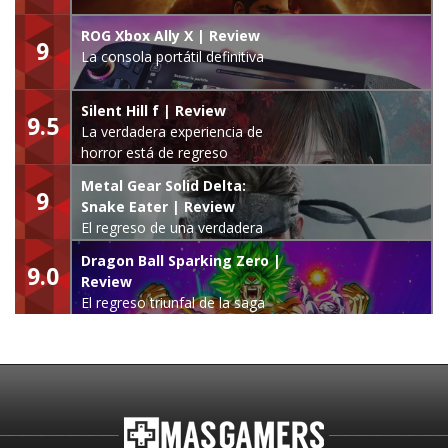
ROG Xbox Ally X | Review
9
La consola portátil definitiva
Silent Hill f | Review
9.5
La verdadera experiencia de
horror está de regreso
Metal Gear Solid Delta:
9
Snake Eater | Review
El regreso de una verdadera
leyenda
Dragon Ball Sparking Zero |
9.0
Review
El regreso triunfal de la saga
Budokai Tenkaichi