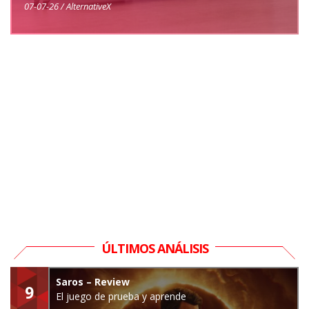
07-07-26 / AlternativeX
ÚLTIMOS ANÁLISIS
Saros – Review
9
El juego de prueba y aprende