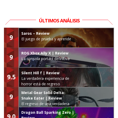
ÚLTIMOS ANÁLISIS
Saros – Review
9
El juego de prueba y aprende
ROG Xbox Ally X | Review
9
La consola portátil definitiva
Silent Hill f | Review
9.5
La verdadera experiencia de
horror está de regreso
Metal Gear Solid Delta:
9
Snake Eater | Review
El regreso de una verdadera
leyenda
Dragon Ball Sparking Zero |
9.0
Review