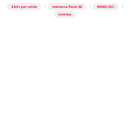
|
|
|
4 bits por celda
memoria flash 3D
NAND QLC
toshiba