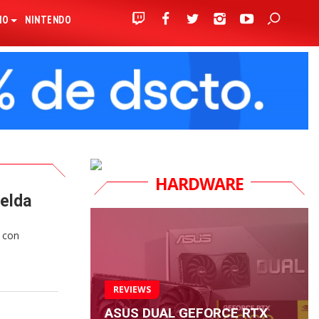
IO
NINTENDO
HARDWARE
elda
 con
REVIEWS
ASUS DUAL GEFORCE RTX