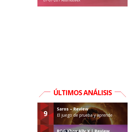
ÚLTIMOS ANÁLISIS
Saros – Review
9
El juego de prueba y aprende
ROG Xbox Ally X | Review