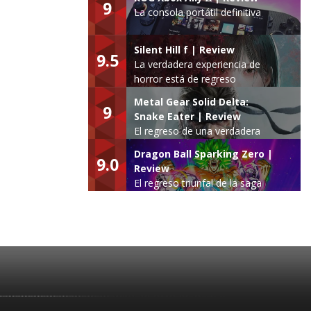
9
La consola portátil definitiva
Silent Hill f | Review
9.5
La verdadera experiencia de
horror está de regreso
Metal Gear Solid Delta:
9
Snake Eater | Review
El regreso de una verdadera
leyenda
Dragon Ball Sparking Zero |
9.0
Review
El regreso triunfal de la saga
Budokai Tenkaichi