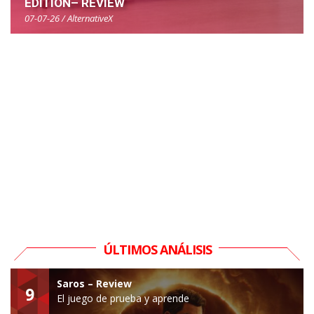
EDITION– REVIEW
07-07-26 / AlternativeX
ÚLTIMOS ANÁLISIS
Saros – Review
9
El juego de prueba y aprende