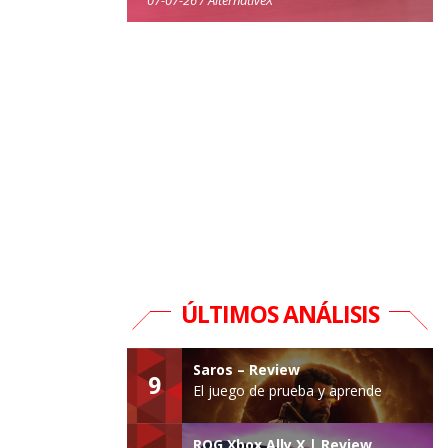
ÚLTIMOS ANÁLISIS
Saros – Review
9
El juego de prueba y aprende
ROG Xbox Ally X | Review