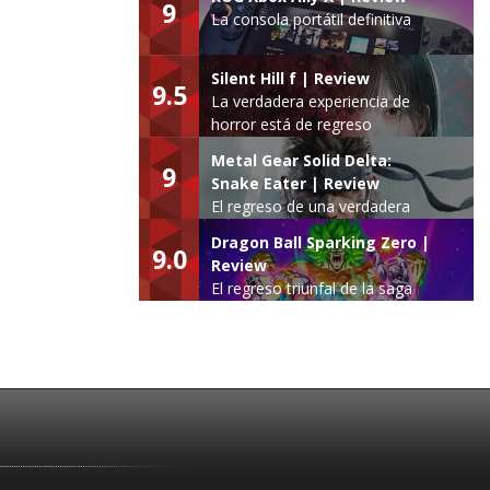
9
La consola portátil definitiva
Silent Hill f | Review
9.5
La verdadera experiencia de
horror está de regreso
Metal Gear Solid Delta:
9
Snake Eater | Review
El regreso de una verdadera
leyenda
Dragon Ball Sparking Zero |
9.0
Review
El regreso triunfal de la saga
Budokai Tenkaichi