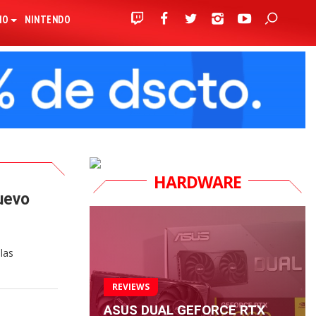
IO
NINTENDO
HARDWARE
uevo
las
REVIEWS
ASUS DUAL GEFORCE RTX