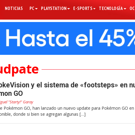
NOTICIAS
PC
PLAYSTATION
E-SPORTS
TECNOLOGÍA
OC
udpate
PokeVision y el sistema de «footsteps» en n
émon GO
guel "Starty!" Garay
s de Pokémon GO, han lanzado un nuevo update para Pokémon GO en 
nible, donde si bien se agregan algunas […]