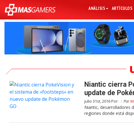
ANÁLISIS
ARTÍCULOS
Niantic cierra 
update de Pok
julio 31st, 2016 Por:
Por
Mi
Niantic, desarrolladore
regiones donde está dispo