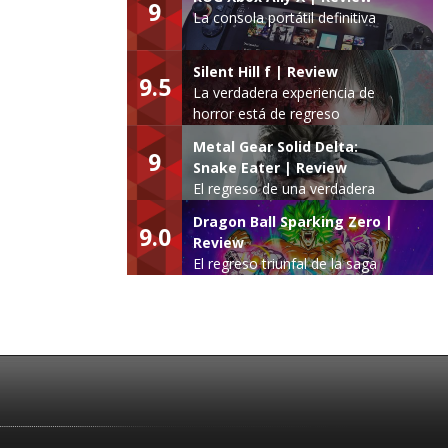
9
La consola portátil definitiva
Silent Hill f | Review
9.5
La verdadera experiencia de
horror está de regreso
Metal Gear Solid Delta:
9
Snake Eater | Review
El regreso de una verdadera
leyenda
Dragon Ball Sparking Zero |
9.0
Review
El regreso triunfal de la saga
Budokai Tenkaichi