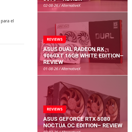
02-08-26 / AlternativeX
 para el
REVIEWS
ASUS DUAL RADEON RX
9060XT 16GB WHITE EDITION–
REVIEW
01-08-26 / AlternativeX
REVIEWS
ASUS GEFORCE RTX 5080
NOCTUA OC EDITION– REVIEW
07-07-26 / AlternativeX