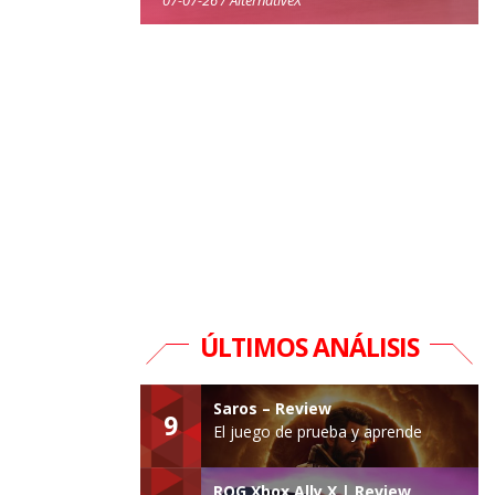
ÚLTIMOS ANÁLISIS
Saros – Review
9
El juego de prueba y aprende
ROG Xbox Ally X | Review