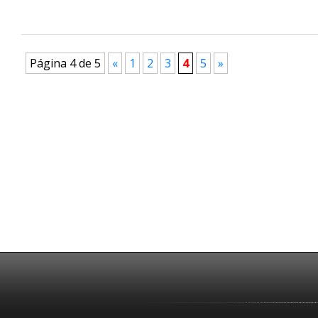
Página 4 de 5
«
1
2
3
4
5
»