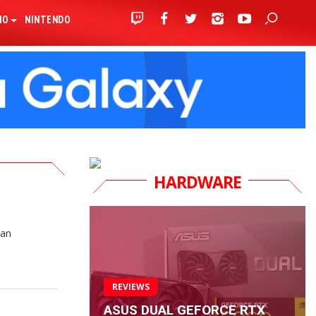
IO
NINTENDO
HARDWARE
tan
REVIEWS
ASUS DUAL GEFORCE RTX