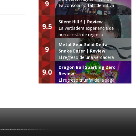
9
La consola portátil definitiva
Silent Hill f | Review
9.5
La verdadera experiencia de
horror está de regreso
Metal Gear Solid Delta:
9
Snake Eater | Review
El regreso de una verdadera
leyenda
Dragon Ball Sparking Zero |
9.0
Review
El regreso triunfal de la saga
Budokai Tenkaichi