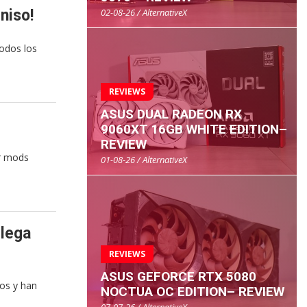
02-08-26 / AlternativeX
niso!
todos los
REVIEWS
ASUS DUAL RADEON RX
9060XT 16GB WHITE EDITION–
REVIEW
ar mods
01-08-26 / AlternativeX
llega
REVIEWS
ASUS GEFORCE RTX 5080
os y han
NOCTUA OC EDITION– REVIEW
07-07-26 / AlternativeX