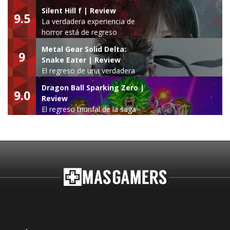
Silent Hill f | Review
9.5
La verdadera experiencia de
horror está de regreso
Metal Gear Solid Delta:
9
Snake Eater | Review
El regreso de una verdadera
leyenda
Dragon Ball Sparking Zero |
9.0
Review
El regreso triunfal de la saga
Budokai Tenkaichi