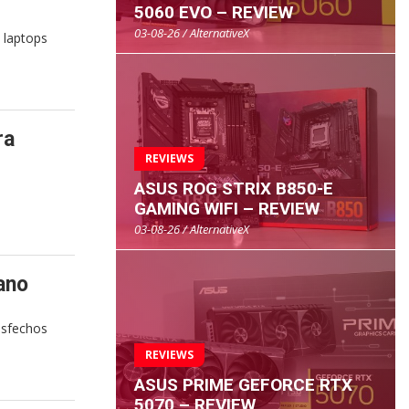
5060 EVO – REVIEW
03-08-26 / AlternativeX
 laptops
ra
REVIEWS
ASUS ROG STRIX B850-E
GAMING WIFI – REVIEW
03-08-26 / AlternativeX
ano
isfechos
REVIEWS
ASUS PRIME GEFORCE RTX
5070 – REVIEW