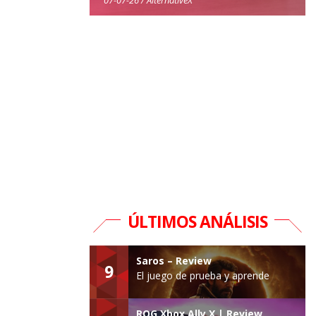
ÚLTIMOS ANÁLISIS
Saros – Review
9
El juego de prueba y aprende
ROG Xbox Ally X | Review