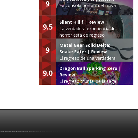
9
La consola portátil definitiva
Silent Hill f | Review
9.5
La verdadera experiencia de
horror está de regreso
Metal Gear Solid Delta:
9
Snake Eater | Review
El regreso de una verdadera
leyenda
Dragon Ball Sparking Zero |
9.0
Review
El regreso triunfal de la saga
Budokai Tenkaichi