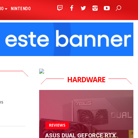
IO
NINTENDO
HARDWARE
os
REVIEWS
ASUS DUAL GEFORCE RTX