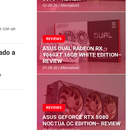
02-08-26 / AlternativeX
e con un
REVIEWS
ASUS DUAL RADEON RX
ado a
9060XT 16GB WHITE EDITION–
REVIEW
01-08-26 / AlternativeX
a
REVIEWS
ASUS GEFORCE RTX 5080
NOCTUA OC EDITION– REVIEW
07-07-26 / AlternativeX