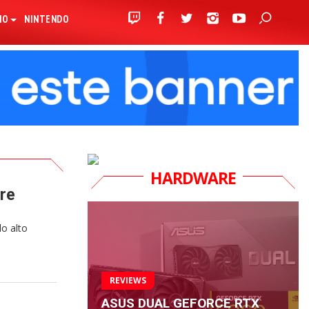
IO
NINTENDO
HARDWARE
pre
o alto
REVIEWS
ASUS DUAL GEFORCE RTX