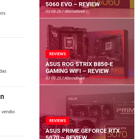
5060 EVO – REVIEW
03-08-26 / AlternativeX
hos
REVIEWS
ASUS ROG STRIX B850-E
GAMING WIFI – REVIEW
ndas
03-08-26 / AlternativeX
ón
e vendio
REVIEWS
ASUS PRIME GEFORCE RTX
5070 – REVIEW