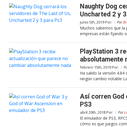
Naughty Dog cer
Uncharted 2 y 3
junio 5th, 2019 Por:
Por
Br
Muchos sabemos que la p
empresas están fijando su
PlayStation 3 r
absolutamente 
febrero 15th, 2019 Por:
P
Ha salido la versión 4.84
ningún cambio notable La 
Así corren God 
PS3
abril 20th, 2018 Por:
Por
L
El emulador de PS3, RPCS
cómo es que juegos como