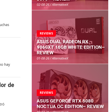
02-08-26 / AlternativeX
muchas
REVIEWS
ASUS DUAL RADEON RX
9060XT 16GB WHITE EDITION–
REVIEW
01-08-26 / AlternativeX
 no hay
dor de
REVIEWS
ASUS GEFORCE RTX 5080
tró
NOCTUA OC EDITION– REVIEW
07-07-26 / AlternativeX