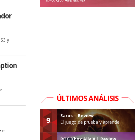
ador
PS3 y
ption
te
ÚLTIMOS ANÁLISIS
Saros – Review
9
El juego de prueba y aprende
 el
ROG Xbox Ally X | Review