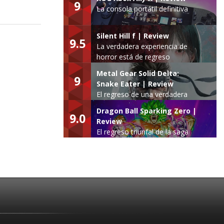
9
La consola portátil definitiva
Silent Hill f | Review
9.5
La verdadera experiencia de
horror está de regreso
Metal Gear Solid Delta:
9
Snake Eater | Review
El regreso de una verdadera
leyenda
Dragon Ball Sparking Zero |
9.0
Review
El regreso triunfal de la saga
Budokai Tenkaichi