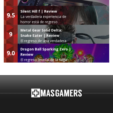
Silent Hill f | Review
9.5
La verdadera experiencia de
horror está de regreso
Metal Gear Solid Delta:
9
Snake Eater | Review
El regreso de una verdadera
leyenda
Dragon Ball Sparking Zero |
9.0
Review
El regreso triunfal de la saga
Budokai Tenkaichi