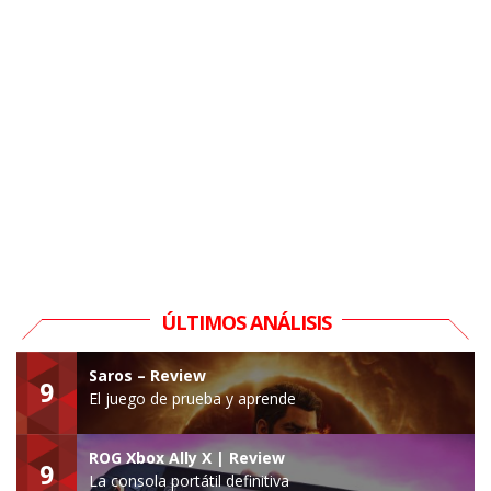
ÚLTIMOS ANÁLISIS
Saros – Review
9
El juego de prueba y aprende
ROG Xbox Ally X | Review
9
La consola portátil definitiva