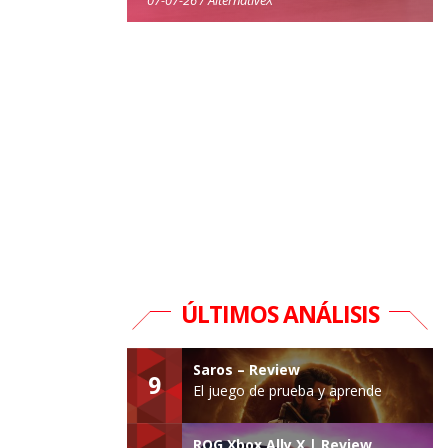
ÚLTIMOS ANÁLISIS
Saros – Review
9
El juego de prueba y aprende
ROG Xbox Ally X | Review