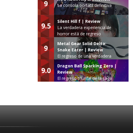
9
La consola portátil definitiva
Silent Hill f | Review
9.5
La verdadera experiencia de
horror está de regreso
Metal Gear Solid Delta:
9
Snake Eater | Review
El regreso de una verdadera
leyenda
Dragon Ball Sparking Zero |
9.0
Review
El regreso triunfal de la saga
Budokai Tenkaichi