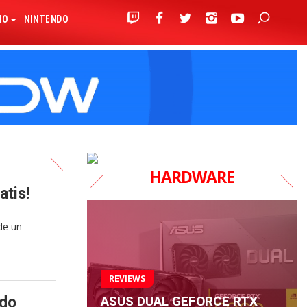
IO
NINTENDO
HARDWARE
atis!
de un
REVIEWS
ASUS DUAL GEFORCE RTX
ido