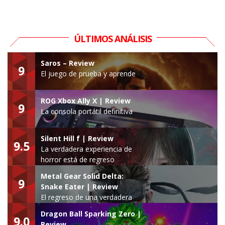
ÚLTIMOS ANÁLISIS
Saros – Review
9
El juego de prueba y aprende
ROG Xbox Ally X | Review
9
La consola portátil definitiva
Silent Hill f | Review
9.5
La verdadera experiencia de
horror está de regreso
Metal Gear Solid Delta:
9
Snake Eater | Review
El regreso de una verdadera
leyenda
Dragon Ball Sparking Zero |
9.0
Review