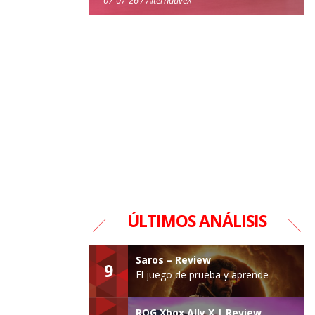
ÚLTIMOS ANÁLISIS
Saros – Review
9
El juego de prueba y aprende
ROG Xbox Ally X | Review