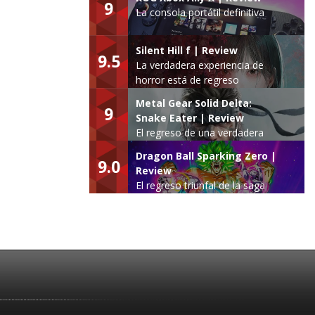
9
La consola portátil definitiva
Silent Hill f | Review
9.5
La verdadera experiencia de
horror está de regreso
Metal Gear Solid Delta:
9
Snake Eater | Review
El regreso de una verdadera
leyenda
Dragon Ball Sparking Zero |
9.0
Review
El regreso triunfal de la saga
Budokai Tenkaichi