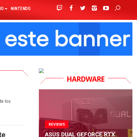
IO
NINTENDO
HARDWARE
de los
REVIEWS
ASUS DUAL GEFORCE RTX
te