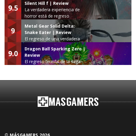
Silent Hill f | Review
9.5
La verdadera experiencia de
horror está de regreso
Metal Gear Solid Delta:
9
Snake Eater | Review
El regreso de una verdadera
leyenda
Dragon Ball Sparking Zero |
9.0
Review
El regreso triunfal de la saga
Budokai Tenkaichi
© MÁSGAMERS 2026