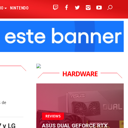
IO
NINTENDO
HARDWARE
s de
REVIEWS
ASUS DUAL GEFORCE RTX
7 y LG