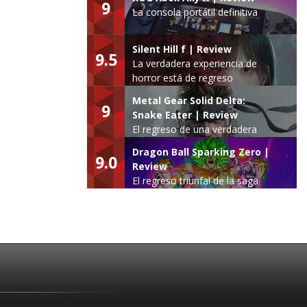
9
La consola portátil definitiva
Silent Hill f | Review
9.5
La verdadera experiencia de
horror está de regreso
Metal Gear Solid Delta:
9
Snake Eater | Review
El regreso de una verdadera
leyenda
Dragon Ball Sparking Zero |
9.0
Review
El regreso triunfal de la saga
Budokai Tenkaichi