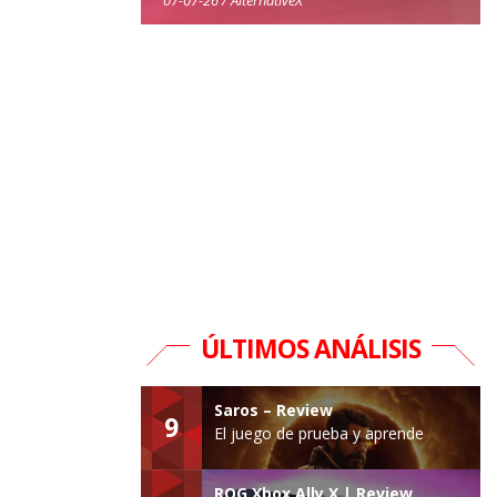
ÚLTIMOS ANÁLISIS
Saros – Review
9
El juego de prueba y aprende
ROG Xbox Ally X | Review