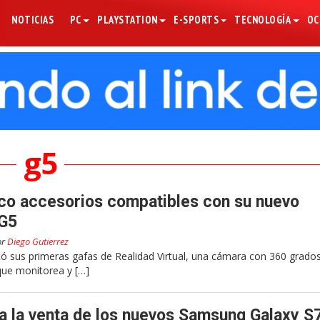
NOTICIAS
PC
PLAYSTATION
E-SPORTS
TECNOLOGÍA
OC
g5
co accesorios compatibles con su nuevo
 G5
or
Diego Gutierrez
sus primeras gafas de Realidad Virtual, una cámara con 360 grado
que monitorea y […]
a la venta de los nuevos Samsung Galaxy S