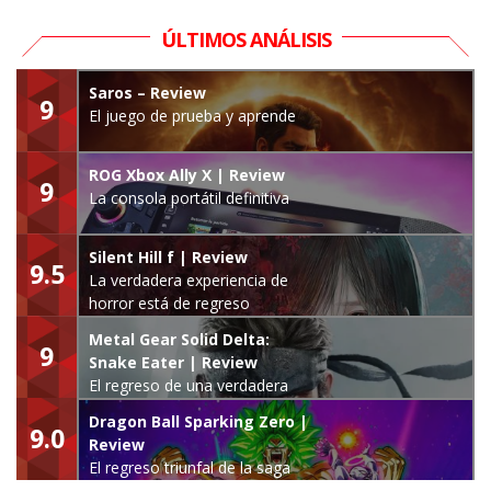
ÚLTIMOS ANÁLISIS
Saros – Review
9
El juego de prueba y aprende
ROG Xbox Ally X | Review
9
La consola portátil definitiva
Silent Hill f | Review
9.5
La verdadera experiencia de
horror está de regreso
Metal Gear Solid Delta:
9
Snake Eater | Review
El regreso de una verdadera
leyenda
Dragon Ball Sparking Zero |
9.0
Review
El regreso triunfal de la saga
Budokai Tenkaichi