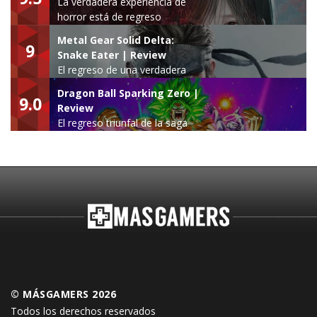
La verdadera experiencia de
horror está de regreso
Metal Gear Solid Delta:
9
Snake Eater | Review
El regreso de una verdadera
leyenda
Dragon Ball Sparking Zero |
9.0
Review
El regreso triunfal de la saga
Budokai Tenkaichi
© MÁSGAMERS 2026
Todos los derechos reservados