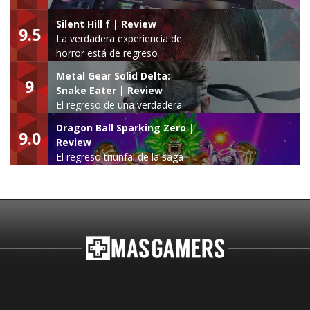
Silent Hill f | Review
9.5
La verdadera experiencia de
horror está de regreso
Metal Gear Solid Delta:
9
Snake Eater | Review
El regreso de una verdadera
leyenda
Dragon Ball Sparking Zero |
9.0
Review
El regreso triunfal de la saga
Budokai Tenkaichi