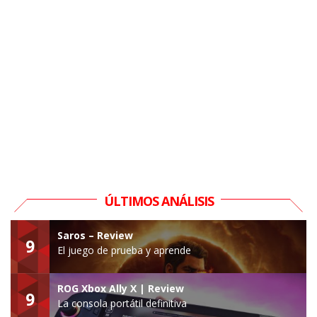
ÚLTIMOS ANÁLISIS
Saros – Review
9
El juego de prueba y aprende
ROG Xbox Ally X | Review
9
La consola portátil definitiva