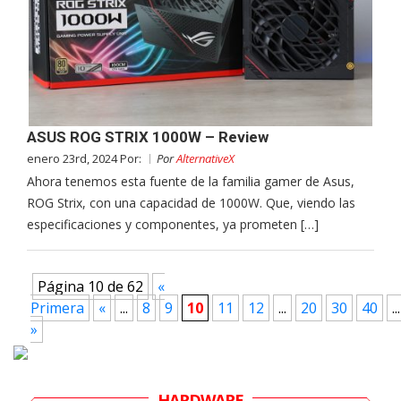
ASUS ROG STRIX 1000W – Review
enero 23rd, 2024 Por:
Por
AlternativeX
Ahora tenemos esta fuente de la familia gamer de Asus,
ROG Strix, con una capacidad de 1000W. Que, viendo las
especificaciones y componentes, ya prometen […]
Página 10 de 62
«
Primera
«
...
8
9
10
11
12
...
20
30
40
...
»
HARDWARE