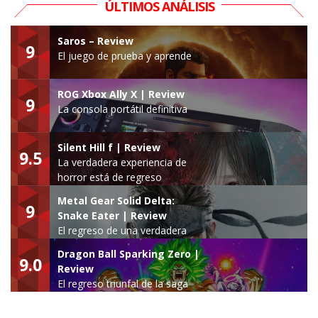
ÚLTIMOS ANÁLISIS
Saros – Review
9
El juego de prueba y aprende
ROG Xbox Ally X | Review
9
La consola portátil definitiva
Silent Hill f | Review
9.5
La verdadera experiencia de
horror está de regreso
Metal Gear Solid Delta:
9
Snake Eater | Review
El regreso de una verdadera
leyenda
Dragon Ball Sparking Zero |
9.0
Review
El regreso triunfal de la saga
Budokai Tenkaichi