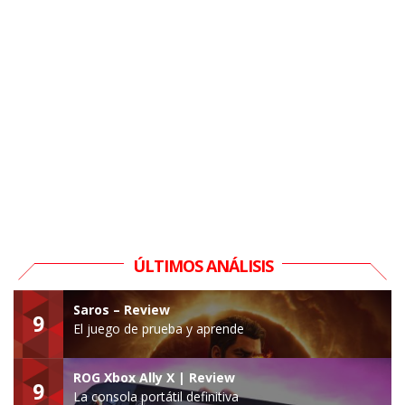
ÚLTIMOS ANÁLISIS
Saros – Review
9
El juego de prueba y aprende
ROG Xbox Ally X | Review
9
La consola portátil definitiva