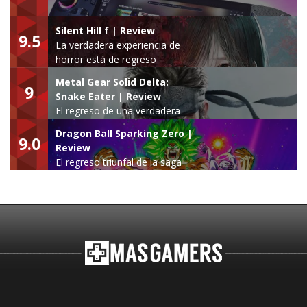
Silent Hill f | Review
9.5
La verdadera experiencia de
horror está de regreso
Metal Gear Solid Delta:
9
Snake Eater | Review
El regreso de una verdadera
leyenda
Dragon Ball Sparking Zero |
9.0
Review
El regreso triunfal de la saga
Budokai Tenkaichi