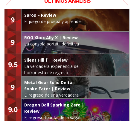
ÚLTIMOS ANÁLISIS
Saros – Review
9
El juego de prueba y aprende
ROG Xbox Ally X | Review
9
La consola portátil definitiva
Silent Hill f | Review
9.5
La verdadera experiencia de
horror está de regreso
Metal Gear Solid Delta:
9
Snake Eater | Review
El regreso de una verdadera
leyenda
Dragon Ball Sparking Zero |
9.0
Review
El regreso triunfal de la saga
Budokai Tenkaichi