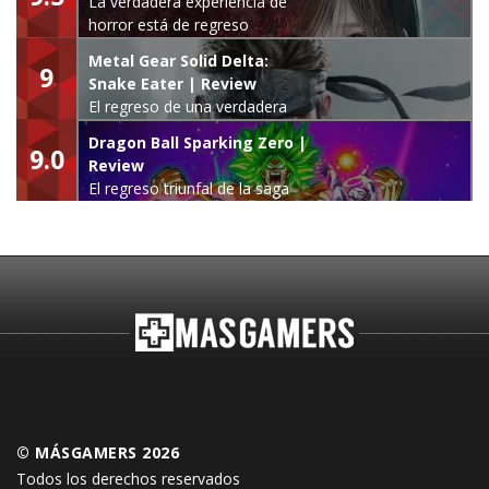
La verdadera experiencia de
horror está de regreso
Metal Gear Solid Delta:
9
Snake Eater | Review
El regreso de una verdadera
leyenda
Dragon Ball Sparking Zero |
9.0
Review
El regreso triunfal de la saga
Budokai Tenkaichi
© MÁSGAMERS 2026
Todos los derechos reservados