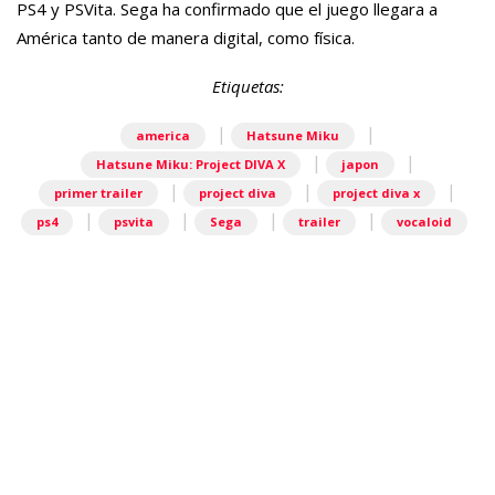
PS4 y
PSVita
. Sega ha confirmado que el juego llegara a
América
tanto de manera digital, como
física
.
Etiquetas:
|
|
america
Hatsune Miku
|
|
Hatsune Miku: Project DIVA X
japon
|
|
|
primer trailer
project diva
project diva x
|
|
|
|
ps4
psvita
Sega
trailer
vocaloid