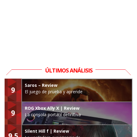
ÚLTIMOS ANÁLISIS
Saros – Review
9
El juego de prueba y aprende
ROG Xbox Ally X | Review
9
La consola portátil definitiva
Silent Hill f | Review
9.5