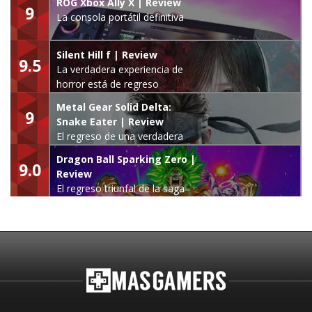
ROG Xbox Ally X | Review
9
La consola portátil definitiva
Silent Hill f | Review
9.5
La verdadera experiencia de
horror está de regreso
Metal Gear Solid Delta:
9
Snake Eater | Review
El regreso de una verdadera
leyenda
Dragon Ball Sparking Zero |
9.0
Review
El regreso triunfal de la saga
Budokai Tenkaichi