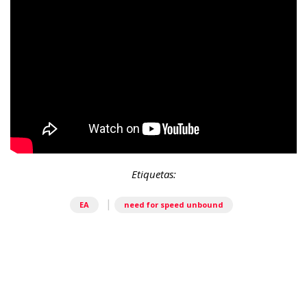
Etiquetas:
|
EA
need for speed unbound