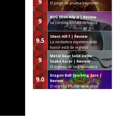
9
El juego de prueba y aprende
ROG Xbox Ally X | Review
9
La consola portátil definitiva
Silent Hill f | Review
9.5
La verdadera experiencia de
horror está de regreso
Metal Gear Solid Delta:
9
Snake Eater | Review
El regreso de una verdadera
leyenda
Dragon Ball Sparking Zero |
9.0
Review
El regreso triunfal de la saga
Budokai Tenkaichi