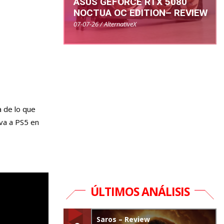
ASUS GEFORCE RTX 5080
NOCTUA OC EDITION– REVIEW
07-07-26 / AlternativeX
 de lo que
iva a PS5 en
ÚLTIMOS ANÁLISIS
Saros – Review