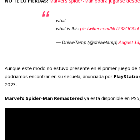
NO TE LO PIERDAS:
Marvel’s Spider-Man podrá jugarse desd
what
what is this
pic.twitter.com/NUZ32OO0ul
— DniweTamp (@dniwetamp)
August 13
Aunque este modo no estuvo presente en el primer juego de Ma
podríamos encontrar en su secuela, anunciada por
PlayStatio
2023.
Marvel’s Spider-Man Remastered
ya está disponible en PS5