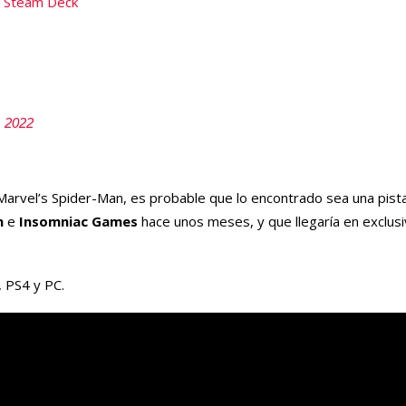
e Steam Deck
, 2022
rvel’s Spider-Man, es probable que lo encontrado sea una pista
n
e
Insomniac Games
hace unos meses, y que llegaría en exclus
, PS4 y PC.