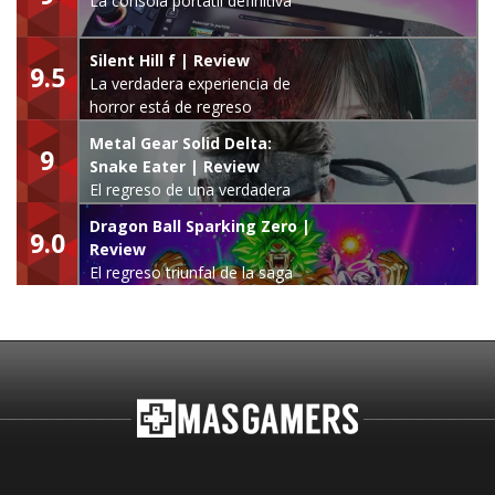
La consola portátil definitiva
Silent Hill f | Review
9.5
La verdadera experiencia de
horror está de regreso
Metal Gear Solid Delta:
9
Snake Eater | Review
El regreso de una verdadera
leyenda
Dragon Ball Sparking Zero |
9.0
Review
El regreso triunfal de la saga
Budokai Tenkaichi