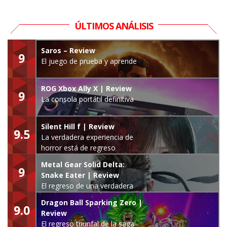
ÚLTIMOS ANÁLISIS
Saros – Review
9
El juego de prueba y aprende
ROG Xbox Ally X | Review
9
La consola portátil definitiva
Silent Hill f | Review
9.5
La verdadera experiencia de
horror está de regreso
Metal Gear Solid Delta:
9
Snake Eater | Review
El regreso de una verdadera
leyenda
Dragon Ball Sparking Zero |
9.0
Review
El regreso triunfal de la saga