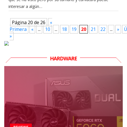
interesar a algún…
Página 20 de 26
«
Primera
«
...
10
...
18
19
20
21
22
...
»
Ú
»
HARDWARE