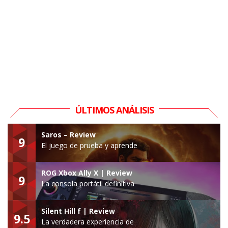
ÚLTIMOS ANÁLISIS
Saros – Review
9
El juego de prueba y aprende
ROG Xbox Ally X | Review
9
La consola portátil definitiva
Silent Hill f | Review
9.5
La verdadera experiencia de