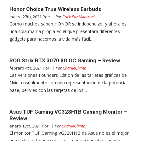
Honor Choice True Wireless Earbuds
marzo 27th, 2021 Por:
Por
Erick Paz Villarroel
Como muchos saben HONOR se independizo, y ahora es
una sola marca propia en el que presentará diferentes
gadgets para hacernos la vida más fácil,…
ROG Strix RTX 3070 8G OC Gaming – Review
febrero 4th, 2021 Por:
Por
CharlieChimp
Las versiones Founders Edition de las tarjetas gráficas de
Nvidia usualmente son una representación de la potencia
base, pero es con las tarjetas de los…
Asus TUF Gaming VG328H1B Gaming Monitor –
Review
enero 13th, 2021 Por:
Por
CharlieChimp
El monitor TUF Gaming VG328H1B de Asus no es el mejor
que se ha visto pero por su tamaño y curvatura puede