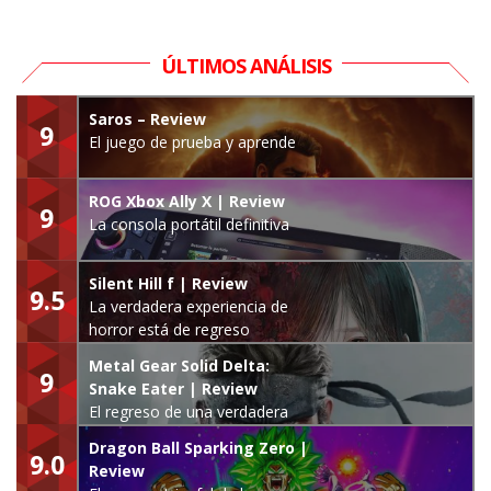
ÚLTIMOS ANÁLISIS
Saros – Review
9
El juego de prueba y aprende
ROG Xbox Ally X | Review
9
La consola portátil definitiva
Silent Hill f | Review
9.5
La verdadera experiencia de
horror está de regreso
Metal Gear Solid Delta:
9
Snake Eater | Review
El regreso de una verdadera
leyenda
Dragon Ball Sparking Zero |
9.0
Review