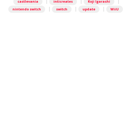
|
|
|
castlevania
inticreates
Koji Igarashi
|
|
|
nintendo switch
switch
update
WiiU