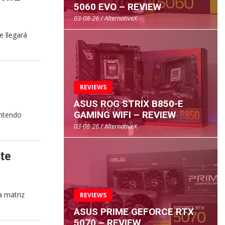
5060 EVO – REVIEW
03-08-26 / AlternativeX
e llegará
REVIEWS
ASUS ROG STRIX B850-E
GAMING WIFI – REVIEW
intendo
03-08-26 / AlternativeX
te
a matriz
REVIEWS
ASUS PRIME GEFORCE RTX
5070 – REVIEW