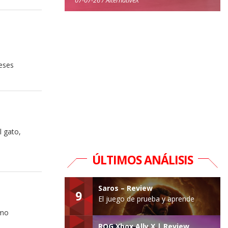
eses
l gato,
ÚLTIMOS ANÁLISIS
Saros – Review
9
El juego de prueba y aprende
imo
ROG Xbox Ally X | Review