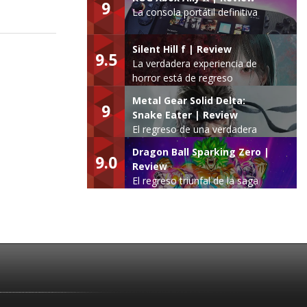
9
La consola portátil definitiva
Silent Hill f | Review
9.5
La verdadera experiencia de
horror está de regreso
Metal Gear Solid Delta:
9
Snake Eater | Review
El regreso de una verdadera
leyenda
Dragon Ball Sparking Zero |
9.0
Review
El regreso triunfal de la saga
Budokai Tenkaichi