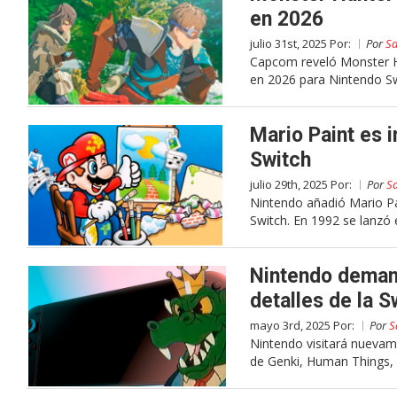
en 2026
julio 31st, 2025 Por:
Por
Sa
Capcom reveló Monster Hun
en 2026 para Nintendo Swi
Mario Paint es 
Switch
julio 29th, 2025 Por:
Por
S
Nintendo añadió Mario Pai
Switch. En 1992 se lanzó 
Nintendo deman
detalles de la S
mayo 3rd, 2025 Por:
Por
S
Nintendo visitará nuevam
de Genki, Human Things,