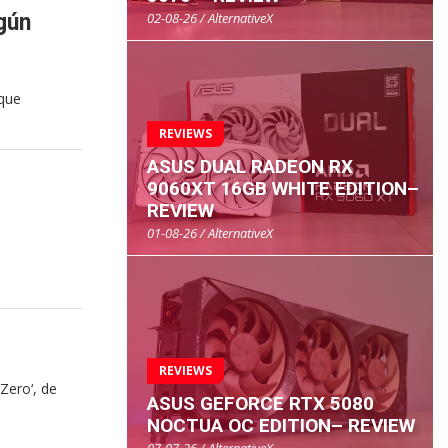
02-08-26 / AlternativeX
gún
 que
REVIEWS
ASUS DUAL RADEON RX
9060XT 16GB WHITE EDITION–
REVIEW
01-08-26 / AlternativeX
REVIEWS
Zero‘, de
ASUS GEFORCE RTX 5080
NOCTUA OC EDITION– REVIEW
07-07-26 / AlternativeX