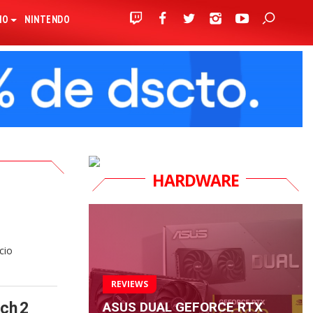
IO
NINTENDO
HARDWARE
cio
REVIEWS
ASUS DUAL GEFORCE RTX
ch 2