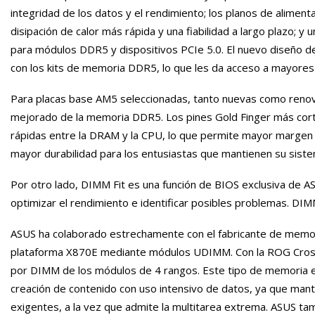
integridad de los datos y el rendimiento; los planos de alimen
disipación de calor más rápida y una fiabilidad a largo plazo; y
para módulos DDR5 y dispositivos PCIe 5.0. El nuevo diseño de
con los kits de memoria DDR5, lo que les da acceso a mayores 
Para placas base AM5 seleccionadas, tanto nuevas como renov
mejorado de la memoria DDR5. Los pines Gold Finger más corto
rápidas entre la DRAM y la CPU, lo que permite mayor margen 
mayor durabilidad para los entusiastas que mantienen su sistem
Por otro lado, DIMM Fit es una función de BIOS exclusiva de A
optimizar el rendimiento e identificar posibles problemas. DIM
ASUS ha colaborado estrechamente con el fabricante de memori
plataforma X870E mediante módulos UDIMM. Con la ROG Cross
por DIMM de los módulos de 4 rangos. Este tipo de memoria es 
creación de contenido con uso intensivo de datos, ya que mantie
exigentes, a la vez que admite la multitarea extrema. ASUS 