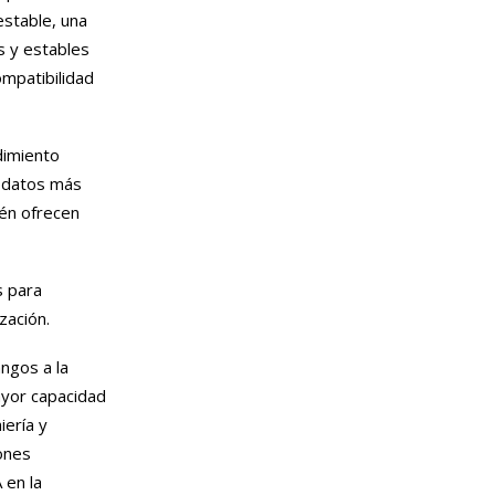
estable, una
as y estables
ompatibilidad
dimiento
e datos más
ién ofrecen
s para
zación.
ngos a la
yor capacidad
iería y
iones
 en la