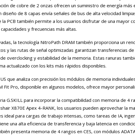
tación de cobre de 2 onzas ofrecen un suministro de energía más 
 un diseño de 8 capas envía señales de bus de alta velocidad limpi
 la PCB también permite a los usuarios disfrutar de una mayor c
capacidades y frecuencias más altas.
adas, la tecnología NitroPath DRAM también proporciona un ren
s y las rutas de señal optimizadas garantizan transferencias d
de overclocking y estabilidad de la memoria. Estas ranuras tamb
a actualizado con los kits más rápidos disponibles.
SUS que analiza con precisión los módulos de memoria individuale
M Fit Pro, disponible en algunos modelos, ofrece mayor personali
a G.SKILL para incorporar la compatibilidad con memoria de 4 ra
hair X870E Apex 4-RANK, los usuarios pueden aprovechar la ma
ideal para cargas de trabajo intensas, como tareas de IA, ingen
ne una alta eficiencia de transferencia y baja latencia en condic
también presenta memoria de 4 rangos en CES, con módulos ADATA