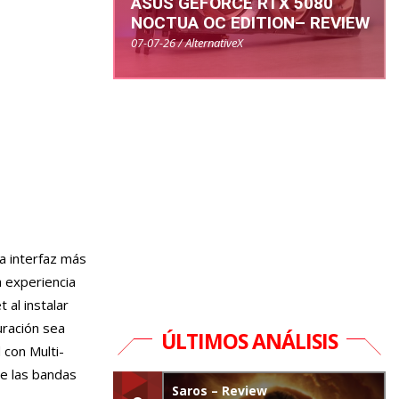
ASUS GEFORCE RTX 5080
NOCTUA OC EDITION– REVIEW
07-07-26 / AlternativeX
a interfaz más
 experiencia
 al instalar
uración sea
ÚLTIMOS ANÁLISIS
 con Multi-
de las bandas
Saros – Review