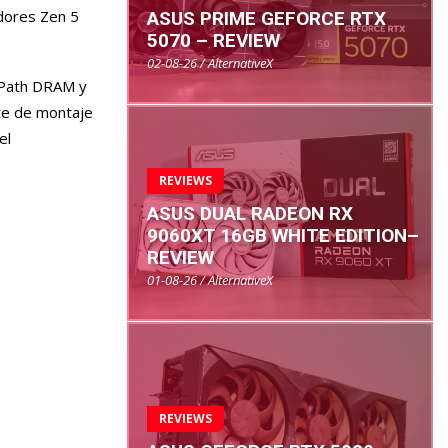
dores Zen 5
ASUS PRIME GEFORCE RTX
5070 – REVIEW
02-08-26 / AlternativeX
roPath DRAM y
nte de montaje
el
REVIEWS
ASUS DUAL RADEON RX
9060XT 16GB WHITE EDITION–
REVIEW
01-08-26 / AlternativeX
REVIEWS