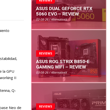
REVIEWS
ASUS DUAL GEFORCE RTX
5060 EVO – REVIEW
03-08-26 / AlternativeX
miento
REVIEWS
tabilidad,
ASUS ROG STRIX B850-E
GAMING WIFI – REVIEW
de la GPU
03-08-26 / AlternativeX
working II
ntenna, Q-
REVIEWS
 base Neo de