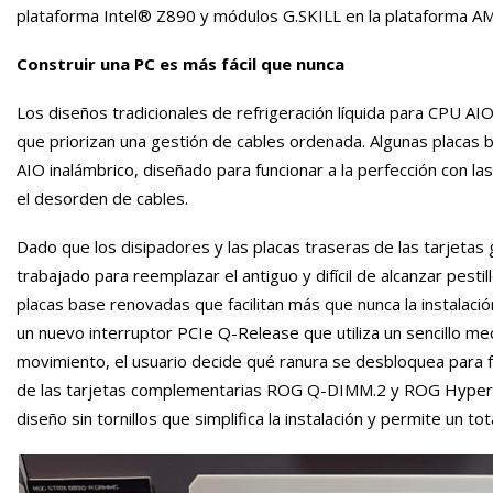
plataforma Intel® Z890 y módulos G.SKILL en la plataforma A
Construir una PC es más fácil que nunca
Los diseños tradicionales de refrigeración líquida para CPU AI
que priorizan una gestión de cables ordenada. Algunas placas b
AIO inalámbrico, diseñado para funcionar a la perfección con la
el desorden de cables.
Dado que los disipadores y las placas traseras de las tarjetas
trabajado para reemplazar el antiguo y difícil de alcanzar pest
placas base renovadas que facilitan más que nunca la instalació
un nuevo interruptor PCIe Q-Release que utiliza un sencillo m
movimiento, el usuario decide qué ranura se desbloquea para fa
de las tarjetas complementarias ROG Q-DIMM.2 y ROG Hyper M.
diseño sin tornillos que simplifica la instalación y permite un t