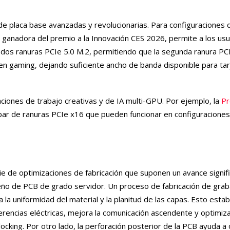
 de placa base avanzadas y revolucionarias. Para configuraciones
, ganadora del premio a la Innovación CES 2026, permite a los usu
 dos ranuras PCIe 5.0 M.2, permitiendo que la segunda ranura PCI
 en gaming, dejando suficiente ancho de banda disponible para ta
aciones de trabajo creativas y de IA multi-GPU. Por ejemplo, la
Pr
par de ranuras PCIe x16 que pueden funcionar en configuracione
 de optimizaciones de fabricación que suponen un avance signifi
ño de PCB de grado servidor. Un proceso de fabricación de grab
la uniformidad del material y la planitud de las capas. Esto esta
rencias eléctricas, mejora la comunicación ascendente y optimiza 
locking. Por otro lado, la perforación posterior de la PCB ayuda a 