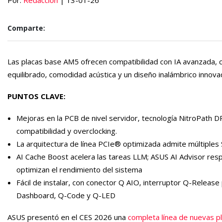
Por:
Redacción
| 13-01-26
Comparte:
Las placas base AM5 ofrecen compatibilidad con IA avanzada, c
equilibrado, comodidad acústica y un diseño inalámbrico innov
PUNTOS CLAVE:
Mejoras en la PCB de nivel servidor, tecnología NitroPath 
compatibilidad y overclocking.
La arquitectura de línea PCIe® optimizada admite múltiples
AI Cache Boost acelera las tareas LLM; ASUS AI Advisor respo
optimizan el rendimiento del sistema
Fácil de instalar, con conector Q AIO, interruptor Q-Releas
Dashboard, Q-Code y Q-LED
ASUS presentó en el CES 2026 una
completa línea de nuevas 