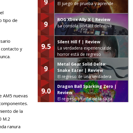
9
El juego de prueba y aprende
el
ROG Xbox Ally X | Review
o tipo de
9
La consola portátil definitiva
esario
Silent Hill f | Review
9.5
La verdadera experiencia de
 contacto y
horror está de regreso
nunca.
Metal Gear Solid Delta:
9
Snake Eater | Review
El regreso de una verdadera
leyenda
Dragon Ball Sparking Zero |
9.0
Review
ase AM5 nuevas
El regreso triunfal de la saga
y componentes.
Budokai Tenkaichi
iento de la
0 M.2
nda ranura