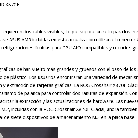
MD X870E.
O requieren dos cables visibles, lo que supone un reto para los 
ase ASUS AM5 incluidas en esta actualización utilizan el conecto
s refrigeraciones líquidas para CPU AIO compatibles y reducir sig
 gráficas se han vuelto más grandes y gruesos con el paso de los
illo de plástico. Los usuarios encontrarán una variedad de mecani
n y extracción de tarjetas gráficas. La ROG Crosshair X870E Glaci
ecanismo de palanca para controlar dos ranuras de expansión. Con
cilitar la extracción y las actualizaciones de hardware. Las nuev
2, incluidas con la ROG Crosshair X870E Glacial, ahora también
otal de siete dispositivos de almacenamiento M.2 en la placa base..