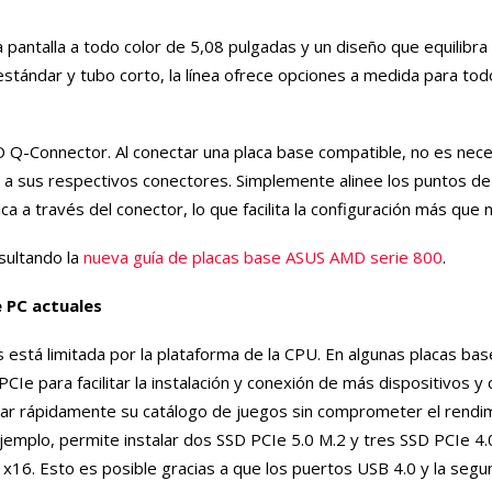
pantalla a todo color de 5,08 pulgadas y un diseño que equilibra 
stándar y tubo corto, la línea ofrece opciones a medida para tod
IO Q-Connector. Al conectar una placa base compatible, no es nec
LCD a sus respectivos conectores. Simplemente alinee los puntos de
a a través del conector, lo que facilita la configuración más que 
sultando la
nueva guía de placas base ASUS AMD serie 800
.
e PC actuales
es está limitada por la plataforma de la CPU. En algunas placas b
 PCIe para facilitar la instalación y conexión de más dispositivos 
iar rápidamente su catálogo de juegos sin comprometer el rendim
ejemplo, permite instalar dos SSD PCIe 5.0 M.2 y tres SSD PCIe 4.
 x16. Esto es posible gracias a que los puertos USB 4.0 y la segu