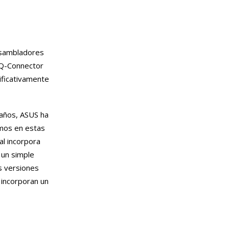
ensambladores
r Q-Connector
nificativamente
 años, ASUS ha
smos en estas
al incorpora
 un simple
as versiones
 incorporan un