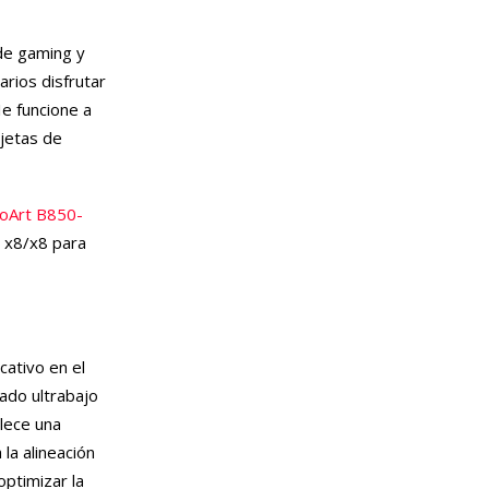
 de gaming y
arios disfrutar
e funcione a
rjetas de
oArt B850-
s x8/x8 para
cativo en el
ado ultrabajo
blece una
la alineación
optimizar la