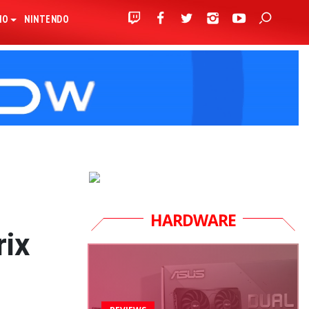
IO
NINTENDO
HARDWARE
rix