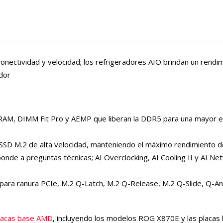
onectividad y velocidad; los refrigeradores AIO brindan un rendi
ador
DRAM, DIMM Fit Pro y AEMP que liberan la DDR5 para una mayor es
 SSD M.2 de alta velocidad, manteniendo el máximo rendimiento 
nde a preguntas técnicas; AI Overclocking, AI Cooling II y AI Net
e para ranura PCIe, M.2 Q-Latch, M.2 Q-Release, M.2 Q-Slide, Q-A
placas base AMD
, incluyendo los modelos ROG X870E y las placas