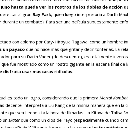
s, ¡uno hasta puede ver los rostros de los dobles de acción q
 detectar al gran
Ray Park
, quien luego interpretaría a Darth Mau
 durante un combate). Para ser una película supuestamente enfo
rpretado con aplomo por Cary-Hiroyuki Tagawa, como un hombre in
s un payaso
que no hace más que gritar y decir tonterías. La rel
rador para su Darth Vader (de descuento), es totalmente inverosí
ue fue mostrado como un rostro gigante en la escena final de la
disfruta usar máscaras ridículas
.
 cual es todo un logro, considerando que la primera
Mortal Komba
s decente; interpreta a Liu Kang de la misma manera que en la ci
e que sea Leonetti a la hora de filmarlas. La Kitana de Talisa So
mo un
skater
que como un dios del rayo (especialmente cuando camb
 y Lynn «Red» Williams interpreta a Jax como
el estereotípico 