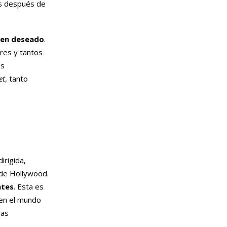
os después de
sen deseado
.
ares y tantos
os
et
, tanto
irigida,
 de Hollywood.
ntes
. Esta es
 en el mundo
las