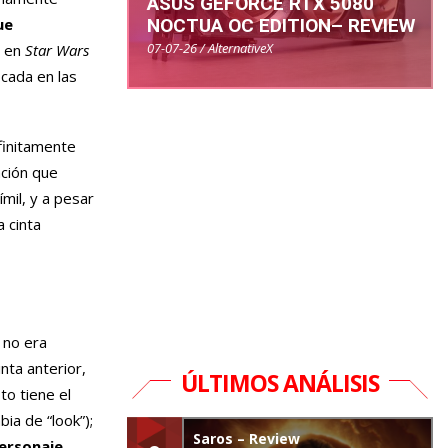
ASUS GEFORCE RTX 5080
NOCTUA OC EDITION– REVIEW
ue
07-07-26 / AlternativeX
l en
Star Wars
cada en las
finitamente
ación que
mil, y a pesar
 cinta
t
no era
nta anterior,
ÚLTIMOS ANÁLISIS
to tiene el
ia de “look”);
Saros – Review
personaje