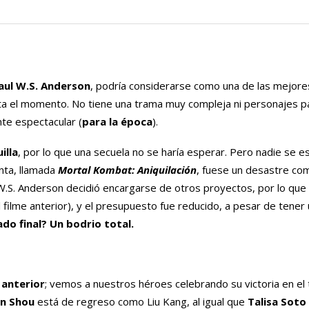
aul W.S. Anderson
, podría considerarse como una de las mejore
ta el momento. No tiene una trama muy compleja ni personajes p
nte espectacular (
para la época
).
illa
, por lo que una secuela no se haría esperar. Pero nadie se 
inta, llamada
Mortal Kombat: Aniquilación
, fuese un desastre com
 W.S. Anderson decidió encargarse de otros proyectos, por lo que
filme anterior), y el presupuesto fue reducido, a pesar de tener 
ado final? Un bodrio total.
 anterior
; vemos a nuestros héroes celebrando su victoria en el
in Shou
está de regreso como Liu Kang, al igual que
Talisa Soto