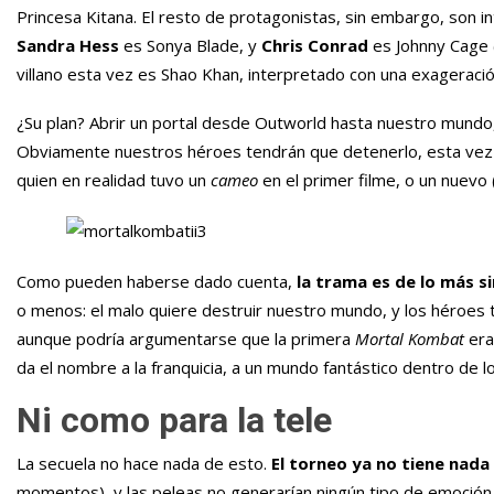
Princesa Kitana. El resto de protagonistas, sin embargo, son 
Sandra Hess
es Sonya Blade, y
Chris Conrad
es Johnny Cage (
villano esta vez es Shao Khan, interpretado con una exagerac
¿Su plan? Abrir un portal desde Outworld hasta nuestro mundo,
Obviamente nuestros héroes tendrán que detenerlo, esta vez 
quien en realidad tuvo un
cameo
en el primer filme, o un nuevo
Como pueden haberse dado cuenta,
la trama es de lo más s
o menos: el malo quiere destruir nuestro mundo, y los héroes 
aunque podría argumentarse que la primera
Mortal Kombat
era
da el nombre a la franquicia, a un mundo fantástico dentro de 
Ni como para la tele
La secuela no hace nada de esto.
El torneo ya no tiene nada
momentos), y las peleas no generarían ningún tipo de emoción 