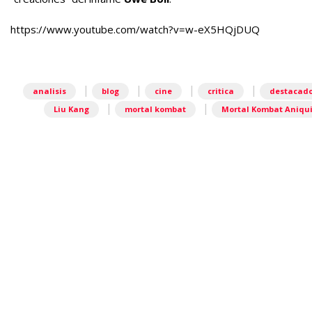
https://www.youtube.com/watch?v=w-eX5HQjDUQ
|
|
|
|
analisis
blog
cine
critica
destacad
|
|
Liu Kang
mortal kombat
Mortal Kombat Aniqui