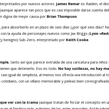
interpretados por nuevos actores.
James Remar
es Raiden, el dio
aunque aparece tan poco que es casi imposible darse cuenta del 
ión digna de mejor causa por
Brian Thompson
.
 para absorberlo en un plazo de seis días (¿por qué seis días? Na
con la ayuda de personajes nuevos como Jax Briggs (
Lynn «Red
 (y benigno) Sub-Zero, interpretado por
Keith Cooke
.
imple
, tanto así que parece extraída de una caricatura para niños
tienen que detenerlo. Eso es todo.
No hay sutilezas, no hay ma
 casi igual de simplista, al menos nos ofrecía una introducción al 
lo cotidiano, con un villano memorable y peleas bien coreografeada
 que ver con la trama
(aunque tratan de forzar el concepto en u
ni en el fanático más acérrimo de las artes marciales. Están pé