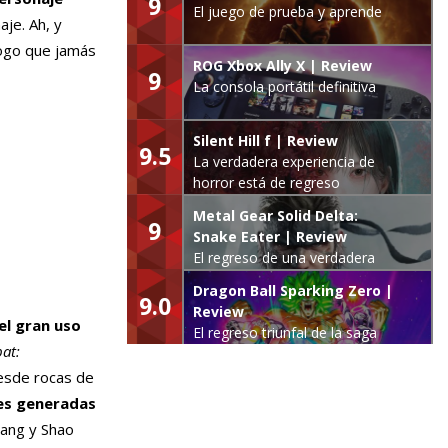
9
El juego de prueba y aprende
aje. Ah, y
álogo que jamás
ROG Xbox Ally X | Review
9
La consola portátil definitiva
Silent Hill f | Review
9.5
La verdadera experiencia de
horror está de regreso
Metal Gear Solid Delta:
9
Snake Eater | Review
El regreso de una verdadera
leyenda
Dragon Ball Sparking Zero |
9.0
Review
l gran uso
El regreso triunfal de la saga
at:
Budokai Tenkaichi
desde rocas de
es generadas
Kang y Shao