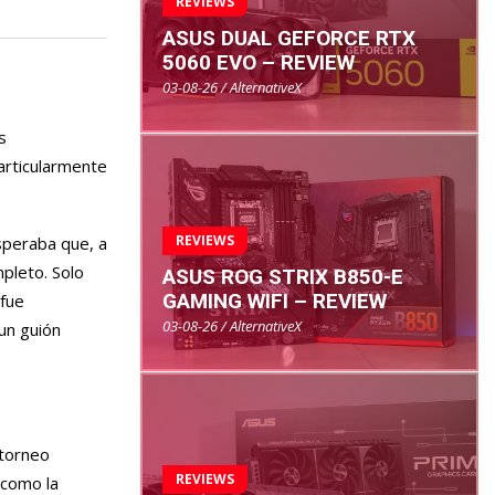
REVIEWS
ASUS DUAL GEFORCE RTX
5060 EVO – REVIEW
03-08-26 / AlternativeX
s
articularmente
REVIEWS
esperaba que, a
pleto. Solo
ASUS ROG STRIX B850-E
GAMING WIFI – REVIEW
 fue
03-08-26 / AlternativeX
un guión
 torneo
REVIEWS
como la