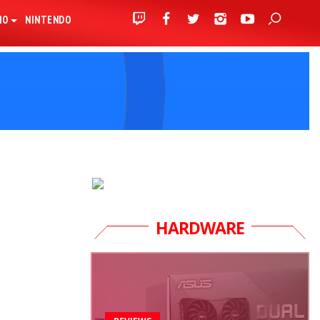
IO
NINTENDO
HARDWARE