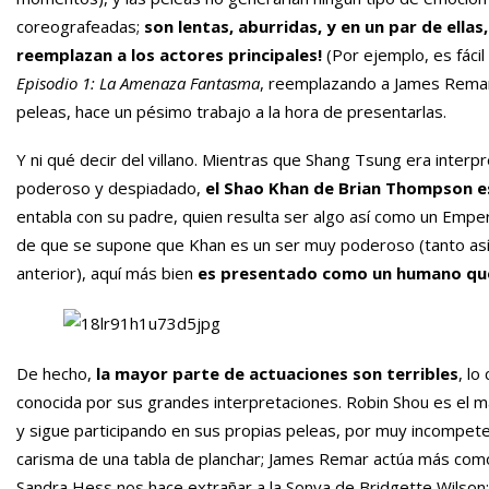
coreografeadas;
son lentas, aburridas, y en un par de ella
reemplazan a los actores principales!
(Por ejemplo, es fácil
Episodio 1: La Amenaza Fantasma
, reemplazando a James Remar
peleas, hace un pésimo trabajo a la hora de presentarlas.
Y ni qué decir del villano. Mientras que Shang Tsung era inte
poderoso y despiadado,
el Shao Khan de Brian Thompson e
entabla con su padre, quien resulta ser algo así como un Empe
de que se supone que Khan es un ser muy poderoso (tanto así q
anterior), aquí más bien
es presentado como un humano que 
De hecho,
la mayor parte de actuaciones son terribles
, lo
conocida por sus grandes interpretaciones. Robin Shou es el má
y sigue participando en sus propias peleas, por muy incompetent
carisma de una tabla de planchar; James Remar actúa más co
Sandra Hess nos hace extrañar a la Sonya de Bridgette Wilson;