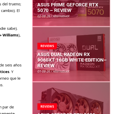
s del trueno;
ASUS PRIME GEFORCE RTX
5070 – REVIEW
cambio). El
02-08-26 / AlternativeX
die sabe).
» Williams
),
REVIEWS
ASUS DUAL RADEON RX
9060XT 16GB WHITE EDITION–
 de seis años
REVIEW
01-08-26 / AlternativeX
tices
. Y
torneo que le
s.
REVIEWS
n par de
simamente