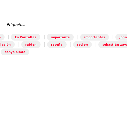
Etiquetas:
|
|
|
|
o
En Pantallas
importante
importantes
John
|
|
|
|
lación
raiden
reseña
review
sebastián zav
sonya blade