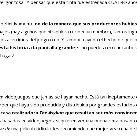
vergonzosa. ¡Y pensar que esta cinta fue estrenada CUATRO añ
 definitivamente
no de la manera que sus productores hubie
najes (hay algunos que ni siquiera reciben un nombre), tantos lug
áticos acérrimos del juego o no. Y tampoco ayuda el hecho de que l
esta historia a la pantalla grande
; si no puedes recrear tanto
s
 hagas!
n videojuegos que jamás se hayan hecho. Está tan ineptamente d
creer que haya sido producida y distribuida por grandes estudios
 casa realizadora
The Asylum
que resultan ser más convince
as basadas en videojuegos; si quieren ver una buena cinta basada
rse
de
una película ridícula, les recomiendo que mejor vean una de 