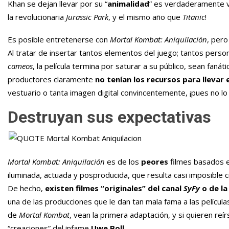
Khan se dejan llevar por su “
animalidad
” es verdaderamente 
la revolucionaria
Jurassic Park
, y el mismo año que
Titanic
!
Es posible entretenerse con
Mortal Kombat: Aniquilación
, pero
Al tratar de insertar tantos elementos del juego; tantos perso
cameos
, la película termina por saturar a su público, sean fan
productores claramente
no tenían los recursos para llevar 
vestuario o tanta imagen digital convincentemente, ¡pues no lo
Destruyan sus expectativas
Mortal Kombat: Aniquilación
es de los
peores
filmes basados e
iluminada, actuada y posproducida, que resulta casi imposible 
De hecho,
existen filmes “originales” del canal
SyFy
o de la
una de las producciones que le dan tan mala fama a las películ
de
Mortal Kombat
, vean la primera adaptación, y si quieren reí
“creaciones” del infame
Uwe Boll
.