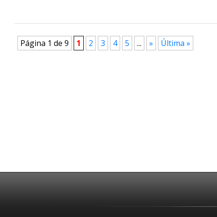
Página 1 de 9
1
2
3
4
5
...
»
Última »