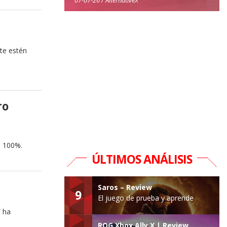
te estén
ro
l 100%.
ÚLTIMOS ANÁLISIS
Saros – Review
9
El juego de prueba y aprende
” ha
ROG Xbox Ally X | Review