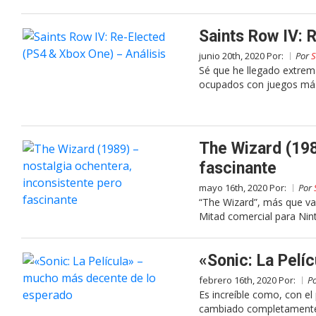
Saints Row IV: 
junio 20th, 2020 Por:
Por
S
Sé que he llegado extrem
ocupados con juegos más
The Wizard (198
fascinante
mayo 16th, 2020 Por:
Por
“The Wizard”, más que var
Mitad comercial para Nint
«Sonic: La Pelí
febrero 16th, 2020 Por:
P
Es increíble como, con el 
cambiado completamente.