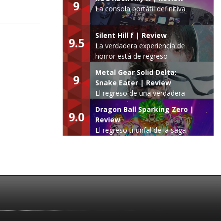
9
La consola portátil definitiva
Silent Hill f | Review
9.5
La verdadera experiencia de
horror está de regreso
Metal Gear Solid Delta:
9
Snake Eater | Review
El regreso de una verdadera
leyenda
Dragon Ball Sparking Zero |
9.0
Review
El regreso triunfal de la saga
Budokai Tenkaichi