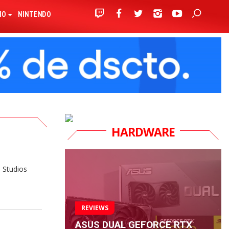
IO
NINTENDO
HARDWARE
 Studios
REVIEWS
ASUS DUAL GEFORCE RTX