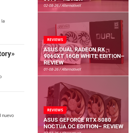
02-08-26 / AlternativeX
 la
REVIEWS
ASUS DUAL RADEON RX
tory»
9060XT 16GB WHITE EDITION–
REVIEW
01-08-26 / AlternativeX
o
REVIEWS
l nuevo
ASUS GEFORCE RTX 5080
NOCTUA OC EDITION– REVIEW
07-07-26 / AlternativeX