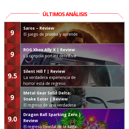
ÚLTIMOS ANÁLISIS
Saros – Review
9
El juego de prueba y aprende
ROG Xbox Ally X | Review
9
La consola portátil definitiva
Silent Hill f | Review
9.5
La verdadera experiencia de
horror está de regreso
Metal Gear Solid Delta:
9
Snake Eater | Review
El regreso de una verdadera
leyenda
Dragon Ball Sparking Zero |
9.0
Review
El regreso triunfal de la saga