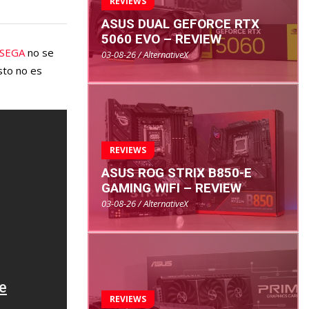
REVIEWS
ASUS DUAL GEFORCE RTX
5060 EVO – REVIEW
SEGA
no se
03-08-26 / AlternativeX
sto no es
REVIEWS
ASUS ROG STRIX B850-E
GAMING WIFI – REVIEW
03-08-26 / AlternativeX
REVIEWS