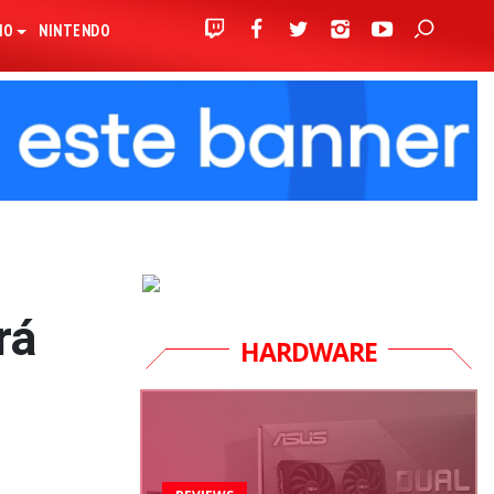
IO
NINTENDO
rá
HARDWARE