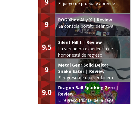
9
El juego de prueba y aprende
ROG Xbox Ally X | Review
9
La consola portátil definitiva
Silent Hill f | Review
9.5
La verdadera experiencia de
horror está de regreso
Metal Gear Solid Delta:
9
Snake Eater | Review
El regreso de una verdadera
leyenda
Dragon Ball Sparking Zero |
9.0
Review
El regreso triunfal de la saga
Budokai Tenkaichi