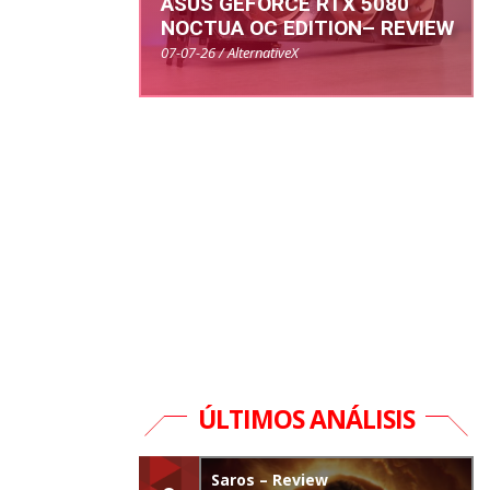
ASUS GEFORCE RTX 5080
NOCTUA OC EDITION– REVIEW
07-07-26 / AlternativeX
ÚLTIMOS ANÁLISIS
Saros – Review